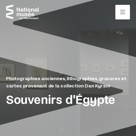
Passer directement au contenu
Panneau de gestion des cookies
Photographies anciennes, lithographies, gravures et
cartes provenant de la collection Dan Kyram
Souvenirs d'Égypte