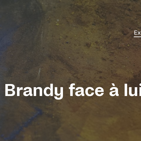
Ex
Él
 Brandy face à lu