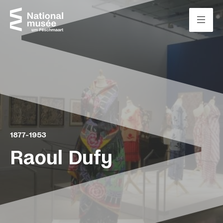
Passer directement au contenu
Panneau de gestion des cookies
1877-1953
Raoul Dufy