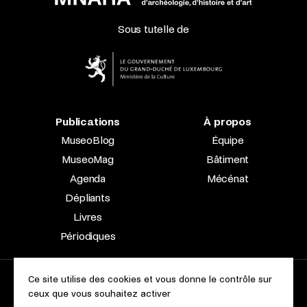
Sous tutelle de
Publications
À propos
MuseoBlog
Équipe
MuseoMag
Bâtiment
Agenda
Mécénat
Dépliants
Livres
Périodiques
Ce site utilise des cookies et vous donne le contrôle sur
2023 © Le Musée national d’archéologie, d’histoire et d’art |
ceux que vous souhaitez activer
À propos du site
Accessibilité
Aspects légaux