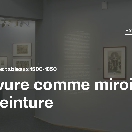
Ex
Él
ès tableaux 1500-1850
vure comme miroi
peinture