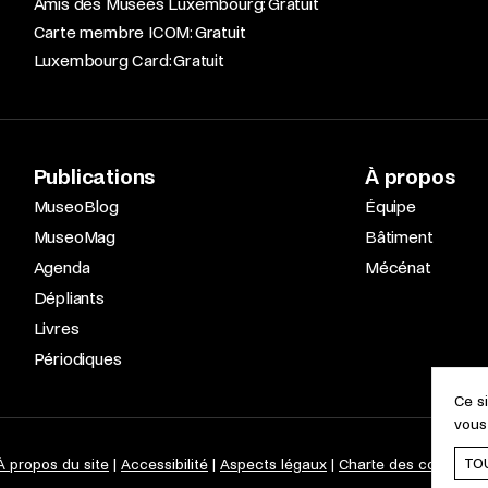
Amis des Musées Luxembourg: Gratuit
Carte membre ICOM: Gratuit
Luxembourg Card: Gratuit
Publications
À propos
MuseoBlog
Équipe
MuseoMag
Bâtiment
Agenda
Mécénat
Dépliants
Livres
Périodiques
Ce s
vous
TO
À propos du site
Accessibilité
Aspects légaux
Charte des cookies