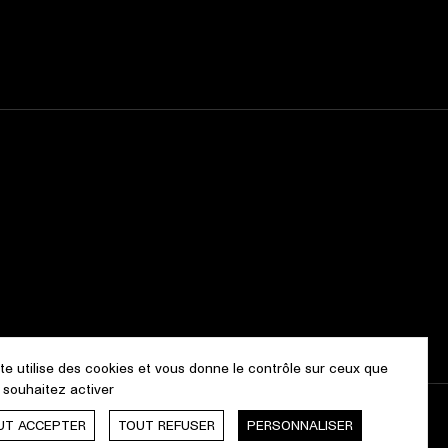
ite utilise des cookies et vous donne le contrôle sur ceux que
 souhaitez activer
UT ACCEPTER
TOUT REFUSER
PERSONNALISER
Webdesign & Développement by
cropmark