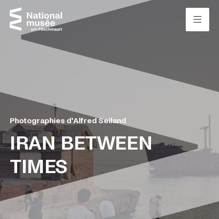
Passer directement au contenu
Panneau de gestion des cookies
Photographies d'Alfred Seiland
IRAN BETWEEN
TIMES