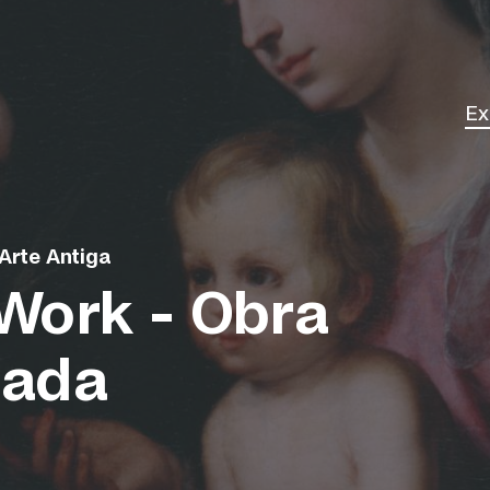
Ex
Él
Arte Antiga
Work - Obra
dada