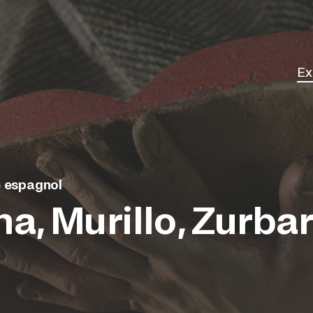
Ex
Él
e espagnol
a, Murillo, Zurba