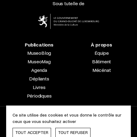
Sous tutelle de
Publications
À propos
MuseoBlog
Équipe
MuseoMag
Bâtiment
Agenda
Mécénat
Dépliants
Livres
Périodiques
Ce site utilise des cookies et vous donne le contrôle sur
2023 © Le Musée national d’archéologie, d’histoire et d’art |
ceux que vous souhaitez activer
À propos du site
Accessibilité
Aspects légaux
Charte des cookies
TOUT ACCEPTER
TOUT REFUSER