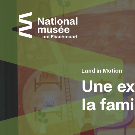
Passer directement au contenu
Panneau de gestion des cookies
Land in Motion
Une ex
la fami