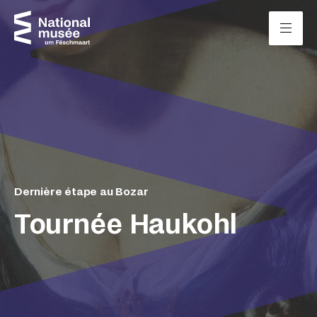
Passer directement au contenu
Panneau de gestion des cookies
Dernière étape au Bozar
Tournée Haukohl