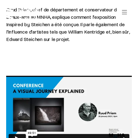
Passer directement au contenu
Panneau de gestion des cookies
Ruud Priem, chef de département et conservateur des
beaux-arts au MNHA, explique comment l'exposition
Inspired by Steichen a été conçue. Il parle également de
l'influence d'artistes tels que William Kentridge et, bien sûr,
Edward Steichen sur le projet.