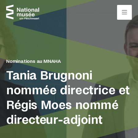
Passer directement au contenu
Panneau de gestion des cookies
Nominations au MNAHA
Tania Brugnoni
nommée directrice et
Régis Moes nommé
directeur-adjoint