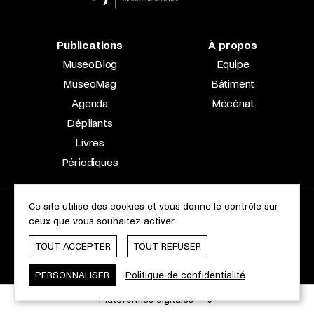
Publications
À propos
MuseoBlog
Équipe
MuseoMag
Bâtiment
Agenda
Mécénat
Dépliants
Livres
Périodiques
Ce site utilise des cookies et vous donne le contrôle sur
2023 © Le Musée national d’archéologie, d’histoire et d’art |
ceux que vous souhaitez activer
À propos du site
Accessibilité
Aspects légaux
Charte des cookies
TOUT ACCEPTER
TOUT REFUSER
Webdesign & Développement by
cropmark
PERSONNALISER
Politique de confidentialité
Plateformes digitales