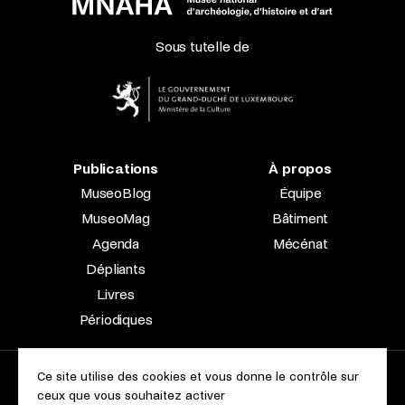
Sous tutelle de
Publications
À propos
MuseoBlog
Équipe
MuseoMag
Bâtiment
Agenda
Mécénat
Dépliants
Livres
Périodiques
Ce site utilise des cookies et vous donne le contrôle sur
2023 © Le Musée national d’archéologie, d’histoire et d’art |
ceux que vous souhaitez activer
À propos du site
Accessibilité
Aspects légaux