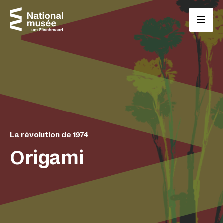
Passer directement au contenu
Panneau de gestion des cookies
La révolution de 1974
Origami