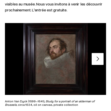
visibles au musée. Nous vous invitons à venir les découvrir
prochainement. L'entrée est gratuite.
Slide su
Anton Van Dyck (1599–1641),
Study for a portrait of an alderman of
Fra
Brussels
, circa 1634, oil on canvas, private collection
cen