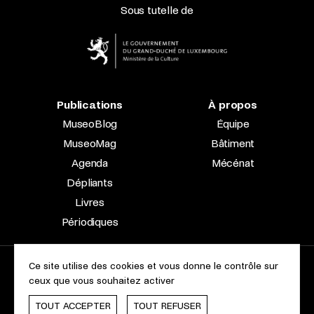
Sous tutelle de
Publications
À propos
MuseoBlog
Équipe
MuseoMag
Bâtiment
Agenda
Mécénat
Dépliants
Livres
Périodiques
Ce site utilise des cookies et vous donne le contrôle sur
2023 © Le Musée national d’archéologie, d’histoire et d’art |
ceux que vous souhaitez activer
À propos du site
Accessibilité
Aspects légaux
Charte des cookies
TOUT ACCEPTER
TOUT REFUSER