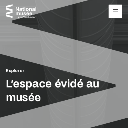
Passer directement au contenu
Panneau de gestion des cookies
Explorer
L’espace évidé au
musée