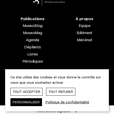
Publications
À propos
MuseoBlog
Équipe
MuseoMag
Bâtiment
Agenda
Mécénat
Dépliants
Livres
Périodiques
Ce site utilise des cookies et vous donne le contrôle sur
2023 © Le Musée national d’archéologie, d’histoire et d’art |
ceux que vous souhaitez activer
À propos du site
Accessibilité
Aspects légaux
Charte des cookies
TOUT ACCEPTER
TOUT REFUSER
Webdesign & Développement by
cropmark
PERSONNALISER
Politique de confidentialité
Plateformes digitales