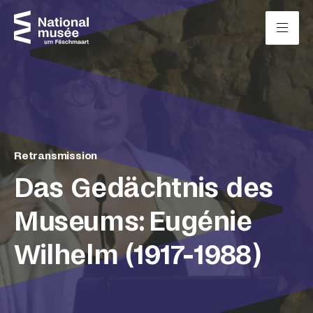
Passer directement au contenu
Panneau de gestion des cookies
Retransmission
Das Gedächtnis des
Museums: Eugénie
Wilhelm (1917-1988)