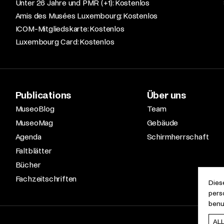
Unter 26 Jahre und PMR (+1): Kostenlos​
Amis des Musées Luxembourg: Kostenlos​
ICOM-Mitgliedskarte: Kostenlos​
Luxembourg Card: Kostenlos
Publications
Über uns
MuseoBlog
Team
MuseoMag
Gebäude
Agenda
Schirmherrschaft
Faltblätter
Bücher
Fachzeitschriften
Dies
pers
benu
AL