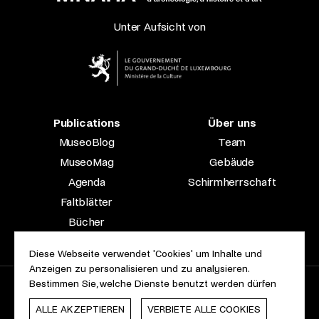
Unter Aufsicht von
Publications
Über uns
MuseoBlog
Team
MuseoMag
Gebäude
Agenda
Schirmherrschaft
Faltblätter
Bücher
Fachzeitschriften
Diese Webseite verwendet 'Cookies' um Inhalte und
Anzeigen zu personalisieren und zu analysieren.
Bestimmen Sie, welche Dienste benutzt werden dürfen
2023 © Le Musée national d’archéologie, d’histoire et d’art |
Über diese Seite
Barrierefreiheit
Rechtliche Hinweise
ALLE AKZEPTIEREN
VERBIETE ALLE COOKIES