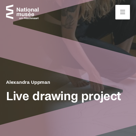
Zum Inhalt springen
Cookie-Einstellungen
Alexandra Uppman
Live drawing project