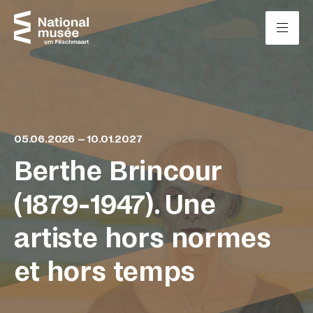
Passer directement au contenu
Panneau de gestion des cookies
05.06.2026 – 10.01.2027
Berthe Brincour
(1879-1947). Une
artiste hors normes
et hors temps