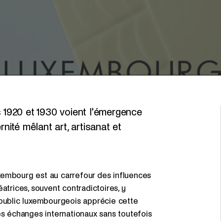
1920 et 1930 voient l'émergence
ité mêlant art, artisanat et
xembourg est au carrefour des influences
atrices, souvent contradictoires, y
 public luxembourgeois apprécie cette
es échanges internationaux sans toutefois