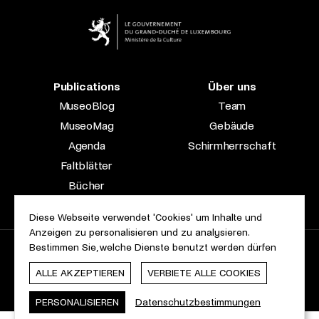
Publications
Über uns
MuseoBlog
Team
MuseoMag
Gebäude
Agenda
Schirmherrschaft
Faltblätter
Bücher
Fachzeitschriften
Diese Webseite verwendet 'Cookies' um Inhalte und
Anzeigen zu personalisieren und zu analysieren.
Bestimmen Sie, welche Dienste benutzt werden dürfen
2023 © Le Musée national d’archéologie, d’histoire et d’art |
Über diese Seite
Barrierefreiheit
Rechtliche Hinweise
ALLE AKZEPTIEREN
VERBIETE ALLE COOKIES
Cookie-Erklärung
Webdesign & Entwicklung von
cropmark
PERSONALISIEREN
Datenschutzbestimmungen