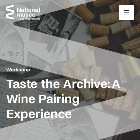
Zum Inhalt springen
Cookie-Einstellungen
Workshop
Taste the Archive: A
Wine Pairing
Experience