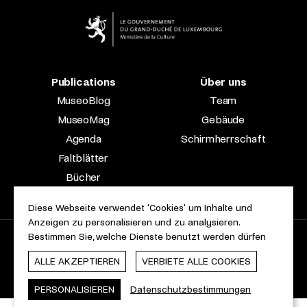
Publications
Über uns
MuseoBlog
Team
MuseoMag
Gebäude
Agenda
Schirmherrschaft
Faltblätter
Bücher
Fachzeitschriften
Diese Webseite verwendet 'Cookies' um Inhalte und
Anzeigen zu personalisieren und zu analysieren.
Bestimmen Sie, welche Dienste benutzt werden dürfen
2023 © Le Musée national d’archéologie, d’histoire et d’art |
Über diese Seite
Barrierefreiheit
Rechtliche Hinweise
ALLE AKZEPTIEREN
VERBIETE ALLE COOKIES
Cookie-Erklärung
Webdesign & Entwicklung von
cropmark
PERSONALISIEREN
Datenschutzbestimmungen