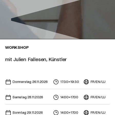
WORKSHOP
mit Julien Fallesen, Künstler
Kommende Termine für diese Veranstaltung
Donnerstag 26.11.2026
17:30
>
19:30
FR
/
EN
/
LU
Samstag 28.11.2026
14:00
>
17:00
FR
/
EN
/
LU
Sonntag 29.11.2026
14:00
>
17:00
FR
/
EN
/
LU