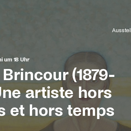
Ausste
i um 18 Uhr
 Brincour (1879-
Une artiste hors
 et hors temps