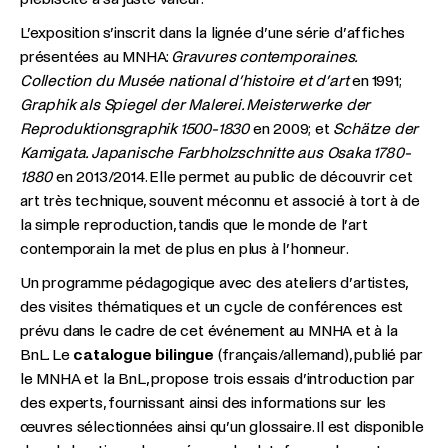
L’exposition s’inscrit dans la lignée d’une série d’affiches
présentées au MNHA:
Gravures contemporaines.
Collection du Musée national d’histoire et d’art
en 1991;
Graphik als Spiegel der Malerei.
Meisterwerke der
Reproduktionsgraphik 1500-1830
en 2009; et
Schätze der
Kamigata. Japanische Farbholzschnitte aus Osaka 1780-
1880
en 2013/2014. Elle permet au public de découvrir cet
art très technique, souvent méconnu et associé à tort à de
la simple reproduction, tandis que le monde de l’art
contemporain la met de plus en plus à l’honneur.
Un programme pédagogique avec des ateliers d’artistes,
des visites thématiques et un cycle de conférences est
prévu dans le cadre de cet événement au MNHA et à la
BnL. Le
catalogue bilingue
(français/allemand), publié par
le MNHA et la BnL, propose trois essais d’introduction par
des experts, fournissant ainsi des informations sur les
œuvres sélectionnées ainsi qu’un glossaire. Il est disponible