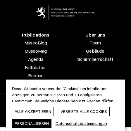
Publications
Über uns
MuseoBlog
Team
MuseoMag
Gebäude
Agenda
Schirmherrschaft
Faltblätter
Bücher
Fachzeitschriften
Diese Webseite verwendet 'Cookies' um Inhalte und
Anzeigen zu personalisieren und zu analysieren.
Bestimmen Sie, welche Dienste benutzt werden dürfen
2023 © Le Musée national d’archéologie, d’histoire et d’art |
Über diese Seite
Barrierefreiheit
Rechtliche Hinweise
ALLE AKZEPTIEREN
VERBIETE ALLE COOKIES
Cookie-Erklärung
Webdesign & Entwicklung von
cropmark
PERSONALISIEREN
Datenschutzbestimmungen