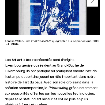
Nächste 
Anneke Walch,
Blue Print: Vessel 1/3
, xylographie sur papier calque, 2016,
Jea
coll. MNHA
Les
84 artistes
représentés sont d’origine
luxembourgeoise ou résident au Grand-Duché de
Luxembourg. Ils ont pratiqué ou pratiquent encore l’art de
l’estampe et certains jouent un rôle important dans notre
histoire de l’art du pays. Avec son rôle croissant dans la
création contemporaine, le
Printmaking
, grâce notamment
aux possibilités offertes par les nouvelles technologies,
dépasse le statut d’art mineur et est de plus en plus
plébiscité à sa juste valeur.