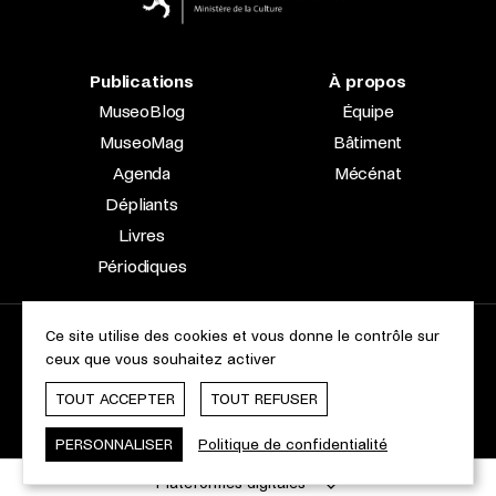
Publications
À propos
MuseoBlog
Équipe
MuseoMag
Bâtiment
Agenda
Mécénat
Dépliants
Livres
Périodiques
Ce site utilise des cookies et vous donne le contrôle sur
2023 © Le Musée national d’archéologie, d’histoire et d’art |
ceux que vous souhaitez activer
À propos du site
Accessibilité
Aspects légaux
Charte des cookies
TOUT ACCEPTER
TOUT REFUSER
Webdesign & Développement by
cropmark
PERSONNALISER
Politique de confidentialité
Plateformes digitales