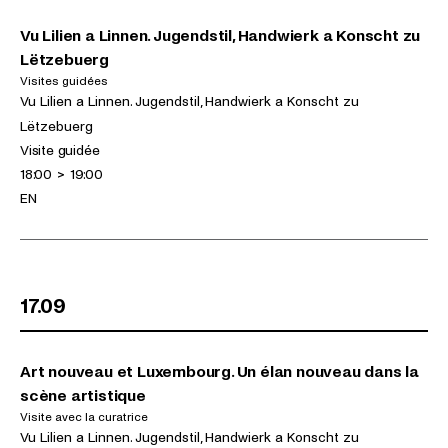
Vu Lilien a Linnen. Jugendstil, Handwierk a Konscht zu
Lëtzebuerg
Visites guidées
(jeudi 20.08.2026)
Expositions
Vu Lilien a Linnen. Jugendstil, Handwierk a Konscht zu
Lëtzebuerg
Activités
Visite guidée
Horaires
18:00
>
19:00
Langues
EN
17.09
Art nouveau et Luxembourg. Un élan nouveau dans la
scène artistique
Visite avec la curatrice
(jeudi 17.09.2026)
Expositions
Vu Lilien a Linnen. Jugendstil, Handwierk a Konscht zu