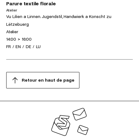
Parure textile florale
Atelier
(samedi 17.10.2026)
Expositions
Vu Lilien a Linnen. Jugendstil, Handwierk a Konscht zu
Lëtzebuerg
Activités
Atelier
Horaires
14:00
>
16:00
Langues
FR
/
EN
/
DE
/
LU
Retour en haut de page