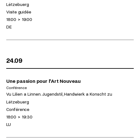
Lëtzebuerg
Activités
Visite guidée
Horaires
18:00
>
19:00
Langues
DE
24.09
Une passion pour l'Art Nouveau
Conférence
(jeudi 24.09.2026)
Expositions
Vu Lilien a Linnen. Jugendstil, Handwierk a Konscht zu
Lëtzebuerg
Activités
Conférence
Horaires
18:00
>
19:30
Langues
LU