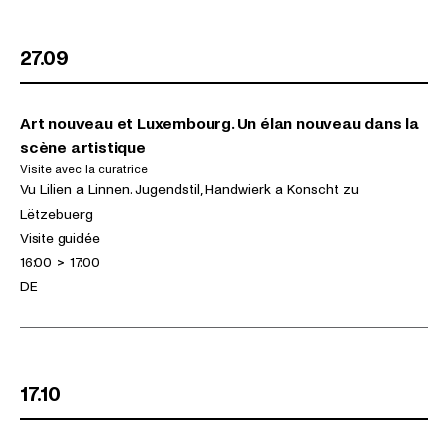
27.09
Art nouveau et Luxembourg. Un élan nouveau dans la
scène artistique
Visite avec la curatrice
(dimanche 27.09.2026)
Expositions
Vu Lilien a Linnen. Jugendstil, Handwierk a Konscht zu
Lëtzebuerg
Activités
Visite guidée
Horaires
16:00
>
17:00
Langues
DE
17.10