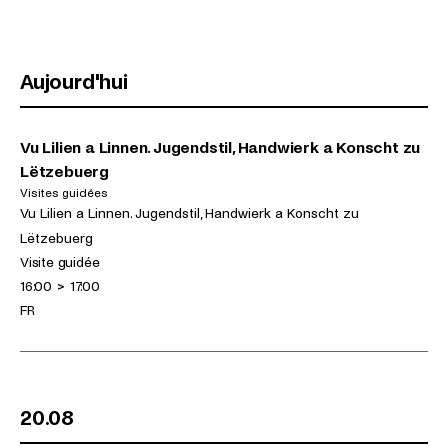
Aujourd'hui
Vu Lilien a Linnen. Jugendstil, Handwierk a Konscht zu
Lëtzebuerg
Visites guidées
(dimanche 09.08.2026)
Expositions
Vu Lilien a Linnen. Jugendstil, Handwierk a Konscht zu
Lëtzebuerg
Activités
Visite guidée
Horaires
16:00
>
17:00
Langues
FR
20.08