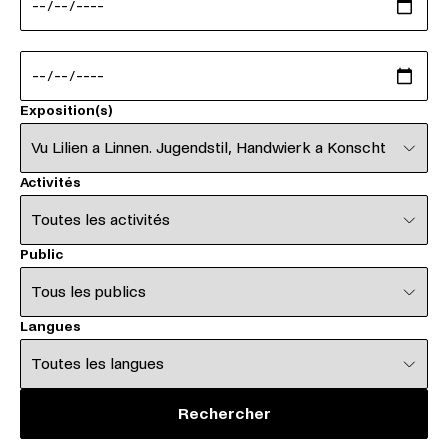
Date de fin
Expositions
Exposition(s)
Activités
Activités
Public
Public
Langues
Langues